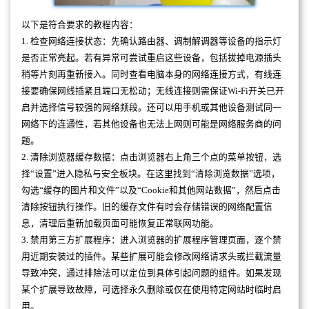
以下是符合要求的教程内容：
1. 检查网络连接状态：先确认路由器、调制解调器等设备的指示灯
是否正常亮起。若有异常可尝试重启这些设备，包括拔掉电源插头
稍等片刻再重新接入。同时查看电脑本身的网络连接方式，有线连
接要确保网线插紧且端口无松动；无线连接则需保证Wi-Fi开关已开
启并选择信号较强的网络频段。还可以用手机或其他设备测试同一
网络下的连通性，若其他设备也无法上网则可能是网络服务商的问
题。
2. 清除浏览器缓存数据：点击浏览器右上角三个点的菜单按钮，选
择“设置”进入隐私与安全板块。在这里找到“清除浏览数据”选项，
勾选“缓存的图片和文件”以及“Cookie和其他网站数据”，然后点击
清除按钮执行操作。旧的缓存文件有时会存储错误的网络配置信
息，清理后重新加载页面可能恢复正常联网功能。
3. 禁用第三方扩展程序：进入浏览器的扩展程序管理页面，逐个禁
用近期安装过的插件。某些扩展可能会修改网络请求头或拦截流量
导致冲突，通过排除法可以定位到具体引起问题的组件。如果发现
某个扩展导致故障，可选择永久删除或仅在使用特定网站时临时启
用。