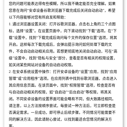
您的问题可能表达得有些模糊，所以我不确定能否完全理解。如果
您意在询问“安卓设备谷歌浏览器下载完成后关闭自动启动”，希望
以下内容能够对您有所启发和帮助：
1. 通过浏览器设置关闭：打开谷歌浏览器，点击右上角的三个点图
标，选择“设置”。在设置页面中，向下滚动找到“下载”选项。在“下
载”设置中，找到“下载完成后询问每个文件的保存位置”选项，将其
开启。这样每次下载完成后，会弹出提示询问如何处理下载的文
件，不会自动启动相关应用。若想更彻底地关闭自动启动，可在“高
级”设置中，找到“隐私与安全”部分，查看是否有相关的权限设置，
如关闭某些网站对设备的自动启动权限。
2. 在安卓系统设置中操作：打开安卓设备的“设置”应用，找到“应用
管理”或“应用程序”选项。在应用列表中找到谷歌浏览器，点击进入
其应用信息页面。在该页面中，找到“权限管理”选项，检查是否有
与自动启动相关的权限，如“自启动”“后台启动”等权限，将其关
闭。不同安卓设备的设置界面可能会略有不同，但大致路径相同。
请注意，以上方法按顺序尝试，每尝试一种方法后，可立即检查是
否满足需求。一旦成功，即可停止后续步骤。不同情况可能需要不
同的解决方法，因此请耐心尝试，以找到最适合您情况的解决方
案。