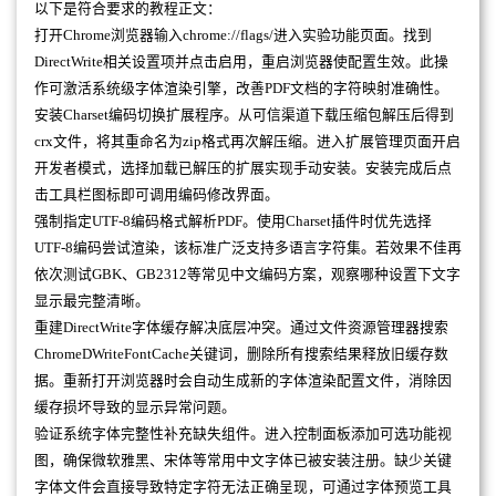
以下是符合要求的教程正文：
打开Chrome浏览器输入chrome://flags/进入实验功能页面。找到
DirectWrite相关设置项并点击启用，重启浏览器使配置生效。此操
作可激活系统级字体渲染引擎，改善PDF文档的字符映射准确性。
安装Charset编码切换扩展程序。从可信渠道下载压缩包解压后得到
crx文件，将其重命名为zip格式再次解压缩。进入扩展管理页面开启
开发者模式，选择加载已解压的扩展实现手动安装。安装完成后点
击工具栏图标即可调用编码修改界面。
强制指定UTF-8编码格式解析PDF。使用Charset插件时优先选择
UTF-8编码尝试渲染，该标准广泛支持多语言字符集。若效果不佳再
依次测试GBK、GB2312等常见中文编码方案，观察哪种设置下文字
显示最完整清晰。
重建DirectWrite字体缓存解决底层冲突。通过文件资源管理器搜索
ChromeDWriteFontCache关键词，删除所有搜索结果释放旧缓存数
据。重新打开浏览器时会自动生成新的字体渲染配置文件，消除因
缓存损坏导致的显示异常问题。
验证系统字体完整性补充缺失组件。进入控制面板添加可选功能视
图，确保微软雅黑、宋体等常用中文字体已被安装注册。缺少关键
字体文件会直接导致特定字符无法正确呈现，可通过字体预览工具