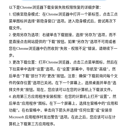
以下是Chrome浏览器下载安装失败权限恢复的详细步骤：
1. 切换至隐身模式：在Chrome浏览器中打开一个新标签，点击三点
菜单图标并选择“新隐身窗口”选项。进入隐身模式后，尝试再次下
载文件。
2. 使用另存为选项：右键单击下载链接，选择“另存为”选项，而不
是直接点击网站提供的“下载”按钮。如果“另存为”选项不可用或者
您在Chrome浏览器中仍然收到“失败 – 权限不足”错误，请继续下一
步。
3. 更改下载位置：打开Chrome浏览器，点击三点菜单图标，然后在
下拉菜单中选择“设置”选项。在“设置”屏幕中，导航至“高级”，然
后单击“下载”部分下的“更改”按钮。注意：确保“下载前询问每个文
件的保存位置”选项已关闭。在下一个屏幕上，选择桌面并单击“选
择文件夹”按钮。现在，您应该可以在您的计算机上下载该文件。
4. 启用第三方应用程序安装权限：在您的计算机上打开“设置”，然
后单击“应用程序”图标。在下一个屏幕上，选择左窗格中的“应用和
功能”。在右窗格中，单击向下箭头并选择“任何位置”或“安装非
Microsoft 应用程序时发出警告”选项。在此之后，您应该可以在计
算机上下载第三方应用程序。