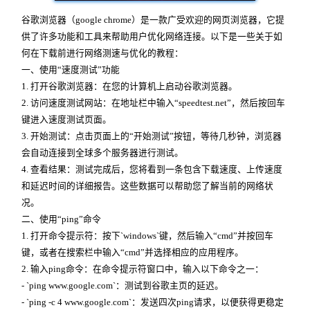
谷歌浏览器（google chrome）是一款广受欢迎的网页浏览器，它提
供了许多功能和工具来帮助用户优化网络连接。以下是一些关于如
何在下载前进行网络测速与优化的教程：
一、使用“速度测试”功能
1. 打开谷歌浏览器：在您的计算机上启动谷歌浏览器。
2. 访问速度测试网站：在地址栏中输入“speedtest.net”，然后按回车
键进入速度测试页面。
3. 开始测试：点击页面上的“开始测试”按钮，等待几秒钟，浏览器
会自动连接到全球多个服务器进行测试。
4. 查看结果：测试完成后，您将看到一条包含下载速度、上传速度
和延迟时间的详细报告。这些数据可以帮助您了解当前的网络状
况。
二、使用“ping”命令
1. 打开命令提示符：按下`windows`键，然后输入“cmd”并按回车
键，或者在搜索栏中输入“cmd”并选择相应的应用程序。
2. 输入ping命令：在命令提示符窗口中，输入以下命令之一：
- `ping www.google.com`：测试到谷歌主页的延迟。
- `ping -c 4 www.google.com`：发送四次ping请求，以便获得更稳定