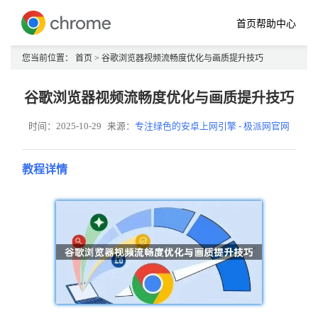
首页
帮助中心
您当前位置：
首页
> 谷歌浏览器视频流畅度优化与画质提升技巧
谷歌浏览器视频流畅度优化与画质提升技巧
时间：2025-10-29
来源：
专注绿色的安卓上网引擎 - 极派网官网
教程详情