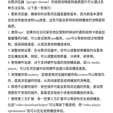
谷歌浏览器（google chrome）的视频流畅度和画质提升可以通过多
种方法实现。以下是一些技巧：
1. 更新浏览器：确保你的谷歌浏览器是最新版本，因为新版本通常
会包含性能改进和bug修复，这些可能会影响到视频播放的流畅度和
画质。
2. 使用vpn：如果你在访问某些地区限制的网站时遇到视频卡顿或加
载缓慢的问题，可以尝试使用vpn服务。vpn可以帮助你绕过地理限
制，提高网络速度，从而改善视频播放体验。
3. 调整视频设置：在谷歌浏览器中，你可以调整视频播放的设置来
优化播放效果。例如，可以调整视频质量、分辨率、帧率等。
4. 使用硬件加速：对于支持硬件加速的视频播放器，如vlc media
player，可以在浏览器中启用硬件加速以提高播放速度。
5. 清理缓存和cookies：定期清理浏览器的缓存和cookies可以释放内
存，提高浏览器的性能，从而间接提高视频播放的流畅度。
6. 禁用不必要的插件：有些插件可能会影响浏览器的性能，尝试禁
用那些不常用的插件，看看是否有助于改善视频播放的体验。
7. 使用第三方扩展：有一些第三方扩展可以帮助你优化视频播放，
比如“video download helper”可以帮助下载视频，而“video player
optimization”则可以优化视频播放体验。