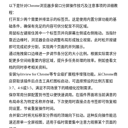
以下是针对Chrome浏览器多窗口分屏操作技巧及注意事项的详细教
程：
打开至少两个需要并排显示的标签页。这是使用内置分屏功能的基
础条件，确保有充足的内容可供分配至不同区域。
用鼠标左键按住其中一个标签页并向屏幕左侧或右侧拖动。当指针
靠近边缘时，浏览器会自动调整布局形成独立视窗。此时松开按键
即可完成初步分割，实现两个页面的并列展示。
通过拖拽窗口边缘进一步调节各分区的大小比例。根据实际需求分
配更多空间给重要内容区域，提升多任务处理的效率。例如查看文
档的同时参考相关资料。
安装Splitview for Chrome等专业级扩展程序增强功能。从Chrome商
店获取该插件后点击工具栏图标启动，可选择预设的比例方案如
3:7、4:6或5:5，满足不同场景下的精细化控制需求。
保存常用分屏配置到书签以便快速调用。在插件界面将当前满意的
布局命名为特定名称并存储，下次使用时直接点击书签即可恢复相
同设置，节省重复操作时间。
合并窗口时将光标移至分界线的顶端向下拉动。这种反向操作能迅
速还原单一全屏视图，适用于临时需要集中注意力观察某个页面的