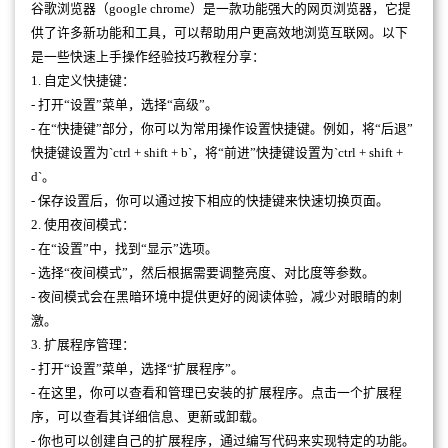
谷歌浏览器（google chrome）是一款功能强大的网页浏览器，它提
供了许多新功能和工具，可以帮助用户更高效地浏览互联网。以下
是一些快速上手操作经验技巧教程分享：
1. 自定义快捷键：
- 打开“设置”菜单，选择“高级”。
- 在“快捷键”部分，你可以为常用操作设置快捷键。例如，将“后退”
快捷键设置为`ctrl + shift + b`，将“前进”快捷键设置为`ctrl + shift +
d`。
- 保存设置后，你可以通过按下相应的快捷键来快速切换页面。
2. 使用夜间模式：
- 在“设置”中，找到“显示”选项。
- 选择“夜间模式”，然后根据需要调整亮度、对比度等参数。
- 夜间模式会在黑暗环境中提供更好的阅读体验，减少对眼睛的刺
激。
3. 扩展程序管理：
- 打开“设置”菜单，选择“扩展程序”。
- 在这里，你可以查看和管理已安装的扩展程序。点击一个扩展程
序，可以查看其详细信息、更新或卸载。
- 你也可以创建自己的扩展程序，通过编写代码来实现特定的功能。