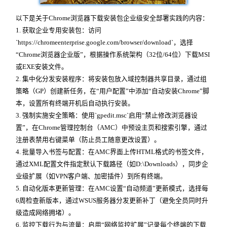
以下是关于Chrome浏览器下载安装包企业级安全部署实践的内容：
1. 获取企业专用安装包：访问
`https://chromeenterprise.google.com/browser/download`，选择
“Chrome浏览器企业版”，根据操作系统架构（32位/64位）下载MSI
或EXE安装文件。
2. 集中化分发安装程序：将安装包放入域控制器共享目录，通过组
策略（GP）创建新任务，在“用户配置”中添加“自动安装Chrome”脚
本，设置所有终端开机后自动执行安装。
3. 强制实施安全策略：使用`gpedit.msc`启用“禁止修改浏览器设
置”，在Chrome管理控制台（AMC）中预设主页和搜索引擎，通过
注册表禁用右键菜单（防止员工随意更改设置）。
4. 批量导入书签与配置：在AMC界面上传HTML格式的书签文件，
通过XML配置文件指定默认下载路径（如D:\Downloads），同步企
业级扩展（如VPN客户端、加密插件）到所有终端。
5. 自动化版本更新管理：在AMC设置“自动频道”更新模式，选择每
6周检查新版本，通过WSUS服务器分发更新补丁（避免全员同时升
级造成网络拥堵）。
6. 监控下载行为与流量：启用“网络监控扩展”记录每个终端的下载