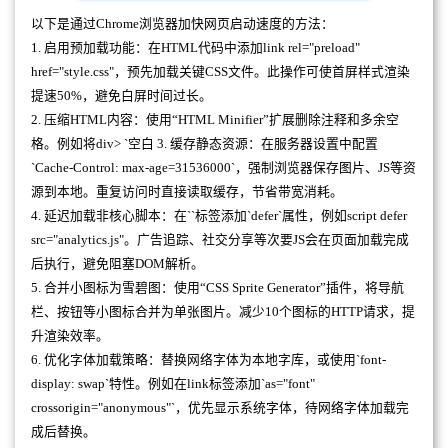
以下是通过Chrome浏览器加快网页启动速度的方法：
1. 启用预加载功能：在HTML代码中添加link rel="preload"
href="style.css"，预先加载关键CSS文件。此操作可使首屏样式渲染
提速50%，避免白屏时间过长。
2. 压缩HTML内容：使用“HTML Minifier”扩展删除注释和多余空
格。例如将div> `空白 3. 缓存静态资源：在服务器设置中配置
`Cache-Control: max-age=31536000`，强制浏览器保存图片、JS等资
源到本地。重复访问时直接读取缓存，节省带宽消耗。
4. 延迟加载非核心脚本：在``标签添加`defer`属性，例如script defer
src="analytics.js"。广告追踪、社交分享等次要JS会在页面加载完成
后执行，避免阻塞DOM解析。
5. 合并小图标为雪碧图：使用“CSS Sprite Generator”插件，将导航
栏、按钮等小图标合并为单张图片。减少10个图标的HTTP请求，提
升渲染效率。
6. 优化字体加载策略：替换网络字体为本地字库，或使用`font-
display: swap`特性。例如在link标签添加`as="font"
crossorigin="anonymous"`，优先显示系统字体，待网络字体加载完
成后替换。