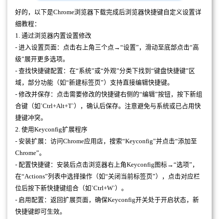
好的，以下是Chrome浏览器下载完成后浏览器快捷键自定义设置详
细教程：
1. 通过浏览器内置设置修改
- 进入设置页面：点击右上角三个点→“设置”，滑动至底部点击“高
级”展开更多选项。
- 查找快捷键配置：在“系统”或“外观”分类下找到“键盘快捷键”区
域，部分功能（如“新建标签页”）支持直接编辑快捷键。
- 修改并保存：点击需要修改的快捷键右侧的“编辑”按钮，按下新组
合键（如`Ctrl+Alt+T`），确认后保存。注意避免与系统或已占用快
捷键冲突。
2. 使用Keyconfig扩展程序
- 安装扩展：访问Chrome应用店，搜索“Keyconfig”并点击“添加至
Chrome”。
- 配置快捷键：安装后点击浏览器右上角Keyconfig图标→“选项”，
在“Actions”列表中选择操作（如“关闭当前标签页”），点击对应栏
位后按下新快捷键组合（如`Ctrl+W`）。
- 启用配置：返回扩展页面，确保Keyconfig开关处于开启状态，新
快捷键即可生效。