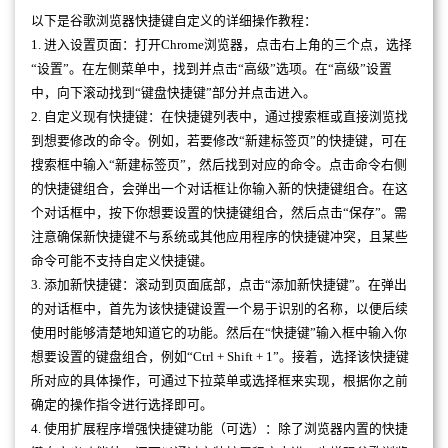
以下是谷歌浏览器快捷键自定义的详细操作教程：
1. 进入设置页面：打开Chrome浏览器，点击右上角的三个点，选择
“设置”。在左侧菜单中，找到并点击“高级”选项。在“高级”设置
中，向下滚动找到“键盘快捷键”部分并点击进入。
2. 自定义现有快捷键：在快捷键列表中，通过搜索框或直接浏览找
到想要修改的命令。例如，若要修改“新建标签页”的快捷键，可在
搜索框中输入“新建标签页”，然后找到对应的命令。点击命令右侧
的快捷键组合，会弹出一个对话框让你输入新的快捷键组合。在这
个对话框中，按下你想要设置的快捷键组合，然后点击“保存”。需
注意确保新快捷键不与系统或其他应用程序的快捷键冲突，且某些
命令可能不支持自定义快捷键。
3. 添加新快捷键：滚动到页面底部，点击“添加新快捷键”。在弹出
的对话框中，首先为该快捷键设置一个易于识别的名称，以便后续
使用时能够清楚地知道它的功能。然后在“快捷键”输入框中输入你
想要设置的键盘组合，例如“Ctrl + Shift + 1”。接着，选择该快捷键
所对应的具体操作，可通过下拉菜单或选择框来实现，根据你之前
确定的操作指令进行选择即可。
4. 使用扩展程序增强快捷键功能（可选）：除了浏览器内置的快捷