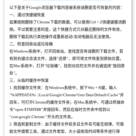
以下是关于Google浏览器下载内容被系统误删是否可恢复的内容：
一、通过快捷键恢复
如果刚刚删除了Chrome下载的数据，可以使用Ctrl + Z快捷键撤消删
除。不过需要注意的是，这个快捷方式只对最近删除的文件有效，
删除下载后执行其他操作或重新启动/关闭电脑后无法使用。
二、检查回收站或垃圾桶
在Windows系统中，打开回收站，查找是否有误删的下载文件，若
有则右键点击该文件，选择“还原”，即可将文件恢复到原始位置。
在Mac系统中，打开“垃圾桶”，找到对应的文件并右键选择“放回原
处”。
三、从临时缓存中恢复
1. 找到缓存文件夹：在Windows系统中，按下Win + R键，输入
“%APPDATA%\..\Local\Google\Chrome\User Data\Default\Cache”并
回车，可打开Chrome的缓存文件夹；在Mac系统中，可通过终端命
令“open $TMPDIR”并按回车，然后在临时文件夹中找到以
“com.google.Chrome.”开头的文件夹。
2. 筛选和复制文件：由于缓存文件较多且文件名可能无规律，可借
助文件搜索工具，通过文件类型、大小或修改时间等条件进行筛