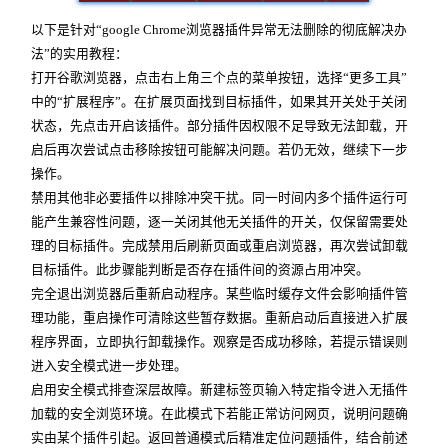
以下是针对“google Chrome浏览器插件异常无法删除的彻底解决办
法”的实用教程：
打开谷歌浏览器，点击右上角三个点的菜单按钮，选择“更多工具”
中的“扩展程序”。在扩展页面找到目标插件，如果其开关处于关闭
状态，先点击开启该插件。部分插件因权限不足导致无法卸载，开
启后再次尝试点击移除按钮可能解决问题。若仍无效，继续下一步
操作。
禁用其他非必要插件以排除冲突干扰。同一时间内多个插件运行可
能产生兼容性问题，逐一关闭其他无关插件的开关，仅保留需要处
理的目标插件。完成禁用后刷新页面或重启浏览器，再次尝试卸载
目标插件。此步骤能判断是否存在插件间的资源占用冲突。
完全退出浏览器后重新启动程序。某些临时缓存文件会影响插件管
理功能，重启操作可清除这些暂存数据。重新启动后直接进入扩展
程序界面，立即执行卸载操作。观察是否成功移除，若提示错误则
进入安全模式进一步处理。
启用安全模式排查深层故障。新建标签页输入特定指令进入无插件
加载的安全浏览环境。在此模式下若能正常访问网页，说明问题确
实由某个插件引起。返回普通模式后精准定位问题插件，结合前述